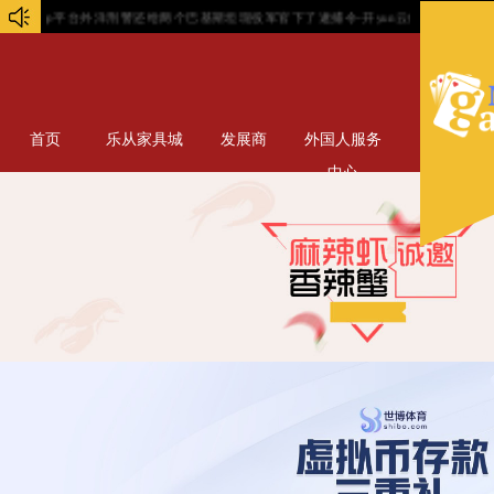
app平台外洋刑警还给两个巴基斯坦现役军官下了逮捕令-开yun云体育入口...
开云体育
首页
乐从家具城
发展商
外国人服务
中心