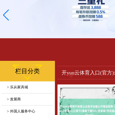
栏目分类
开yun云体育入口(官方)
> 乐从家具城
> 发展商
> 外国人服务中心