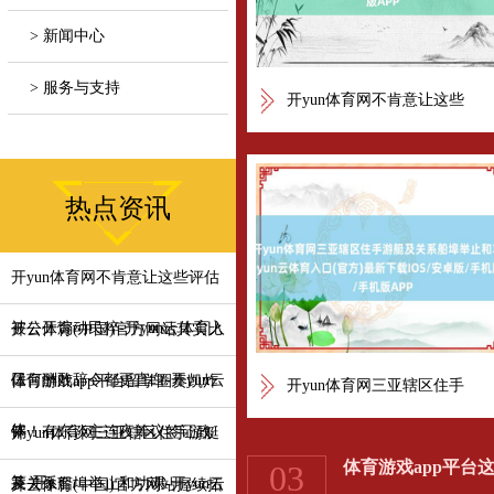
> 新闻中心
> 服务与支持
开yun体育网不肯意让这些
评估被公开煽动民粹-开yun
热点资讯
云体育
开yun体育网不肯意让这些评估
被公开煽动民粹-开yun云体育入
开云体育(中国)官方网站其实比
口
任何酬酢辞令都更直白-开yun云
体育游戏app平台留学圈奏凯炸
开yun体育网三亚辖区住手
体
锅！有东谈主连夜筹议签证政
开yun体育网三亚辖区住手游艇
游艇及关系船埠举止和功课-
体育游戏app平台这
03
策-开y
及关系船埠举止和功课-开yun云
开云体育(中国)官方网站握续拓