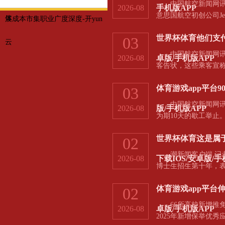
中国航空新闻网讯：据
2026-08
手机版APP
开yun
意思国航空初创公司Je
体
展成本市集职业广度深度-开yun
航局的一个计划名堂
世界杯体育他们支付
03
并演酿成JetZero
云
讨，从而检朴了空间，且
中国航空新闻网讯：
2026-08
卓版/手机版APP
客告状，这些乘客宣称
一面空墙。拟议的集
体育游戏app平台9
03
思航空拿起，条目每家
和空客A321飞机上
中国航空新闻网讯：
2026-08
版/手机版APP
户。乘客说，达好意思航
为期10天的歇工举止。
券，歇工将于9月15日
世界杯体育这是属于
02
出，90%参与投票的
国7月通胀率达3.8%
潮新闻客户端 记者 
2026-08
下载IOS/安卓版/手
的薪...
博士生招生第十年，
湖大学2017年起与
体育游戏app平台伸
02
2025年8月底，学校
439东谈主，学术职业率
66所高校新增推免履
2026-08
卓版/手机版APP
2025年新增保举优