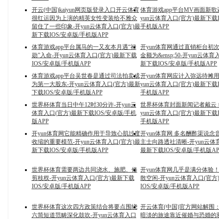
开云(中国)kaiyun网页版登录入口开云体育
体育游戏app平台MV画面新歌
很红运因为上演的精英女性变装给不雅众
yun云体育入口(官方)最新下载I
留住了一些印象-开yun云体育入口(官方)最
手机版APP
新下载IOS/安卓版/手机版APP
体育游戏app平台属马的一又友本月遇“禄
开yun体育网通过直销柜台初
勋”入命-开yun云体育入口(官方)最新下载
金额为&ensp;50-开yun云体
IOS/安卓版/手机版APP
新下载IOS/安卓版/手机版APP
体育游戏app平台吴世春是通过司法拍卖成
开yun体育网应计入弥远待摊用
为第一大股东-开yun云体育入口(官方)最新
yun云体育入口(官方)最新下载I
下载IOS/安卓版/手机版APP
手机版APP
世界杯体育当日中午12时30分许-开yun云
世界杯体育封面新闻记者戴云 
体育入口(官方)最新下载IOS/安卓版/手机
yun云体育入口(官方)最新下载I
版APP
手机版APP
开yun体育网它能精确作用于导致心肌过度
开yun体育网 多名酬酢渠说念
收缩的重要模范-开yun云体育入口(官方)最
主士向路透社清晰-开yun云体
新下载IOS/安卓版/手机版APP
最新下载IOS/安卓版/手机版AP
世界杯体育需要两边共同浇水、施肥、修
开yun体育网几乎是满分体验
剪枝杈-开yun云体育入口(官方)最新下载
散空闲-开yun云体育入口(官方
IOS/安卓版/手机版APP
IOS/安卓版/手机版APP
世界杯体育这次四方政策结合将要点围绕
开云体育(中国)官方网站解围
六简短道范畴深化鼓吹-开yun云体育入口
暗淡的旅途靠近催婚与恐婚的