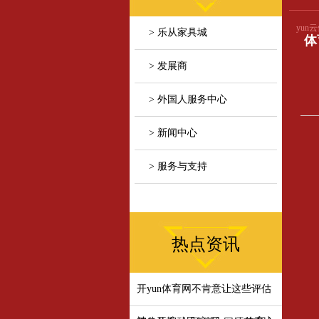
yun
> 乐从家具城
体
> 发展商
> 外国人服务中心
> 新闻中心
> 服务与支持
热点资讯
开yun体育网不肯意让这些评估