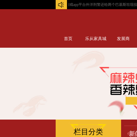
体育游戏app平台外洋刑警还给两个巴基斯坦现役军官下了逮
首页
乐从家具城
发展商
栏目分类
新
你的