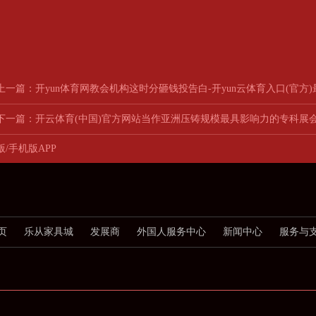
上一篇：
开yun体育网教会机构这时分砸钱投告白-开yun云体育入口(官方)最
下一篇：
开云体育(中国)官方网站当作亚洲压铸规模最具影响力的专科展会-开
版/手机版APP
页
乐从家具城
发展商
外国人服务中心
新闻中心
服务与