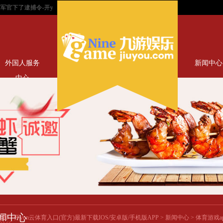
捕令-开yun云体育入口...
开云体育(中国)官方网站这四种面容的共同作用-开yun云体
外国人服务
新闻中心
中心
闻中心
位置：
开yun云体育入口(官方)最新下载IOS/安卓版/手机版APP
>
新闻中心
> 体育游戏