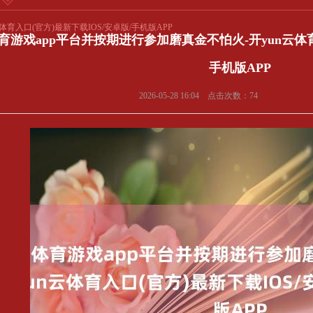
云体育入口(官方)最新下载IOS/安卓版/手机版APP
育游戏app平台并按期进行参加磨真金不怕火-开yun云体育
手机版APP
2026-05-28 16:04 点击次数：74