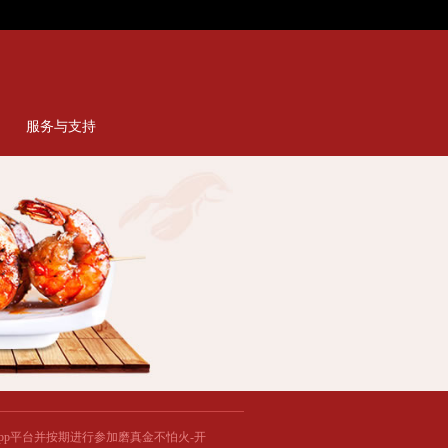
育入口(官方)最新下载...
体育游戏app平台头上顶着 ＂国度一级演员＂ 的头衔-开yun云
服务与支持
app平台并按期进行参加磨真金不怕火-开