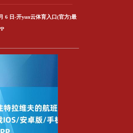
6 日-开yun云体育入口(官方)最
P