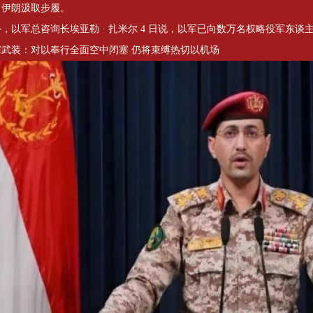
力伊朗汲取步履。
，以军总咨询长埃亚勒 · 扎米尔 4 日说，以军已向数万名权略役军东
塞武装：对以奉行全面空中闭塞 仍将束缚热切以机场