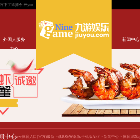
体育入口...
开云体育(中国)官方网站这四种面容的共同作用-开yun云体育入口(官方)最
外国人服务
新闻中心
中心
闻中心
位置：
开yun云体育入口(官方)最新下载IOS/安卓版/手机版APP
>
新闻中心
> 体育游戏