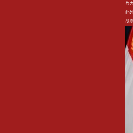
势
此外
胡