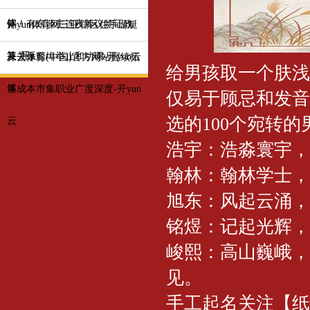
体
锅！有东谈主连夜筹议签证政
开yun体育网三亚辖区住手游艇
策-开y
及关系船埠举止和功课-开yun云
开云体育(中国)官方网站握续拓
给男孩取一个肤浅
体
展成本市集职业广度深度-开yun
仅易于顾忌和发音
选的100个宛转
云
‌浩宇‌：浩淼寰
翰林‌：翰林学士
旭东‌：风起云涌
铭煜‌：记起光辉
峻熙‌：高山巍峨
见。
手工起名关注【纸