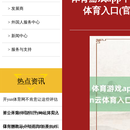
体育入口(官
> 发展商
> 外国人服务中心
> 新闻中心
> 服务与支持
热点资讯
开yun体育网不肯意让这些评估
被公开煽动民粹-开yun云体育入
开云体育(中国)官方网站其实比
口
任何酬酢辞令都更直白-开yun云
体育游戏app平台留学圈奏凯炸