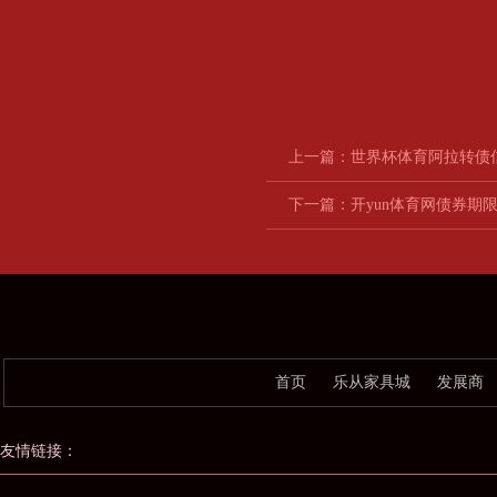
上一篇：
世界杯体育阿拉转债信用
下一篇：
开yun体育网债券期限6
首页
乐从家具城
发展商
友情链接：