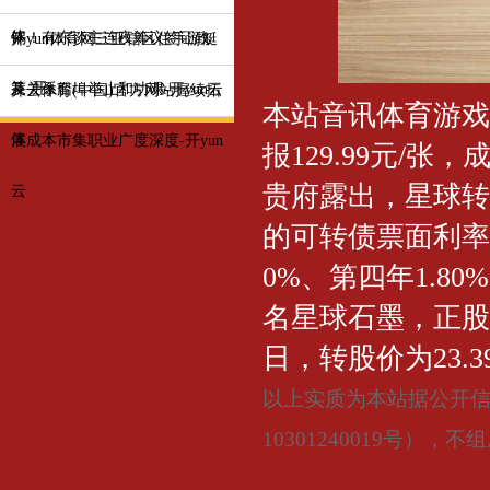
体
锅！有东谈主连夜筹议签证政
开yun体育网三亚辖区住手游艇
策-开y
及关系船埠举止和功课-开yun云
开云体育(中国)官方网站握续拓
本站音讯体育游戏a
体
展成本市集职业广度深度-开yun
报129.99元/张，
贵府露出，星球转
云
的可转债票面利率为
0%、第四年1.80
名星球石墨，正股最
日，转股价为23.3
以上实质为本站据公开信息
10301240019号），