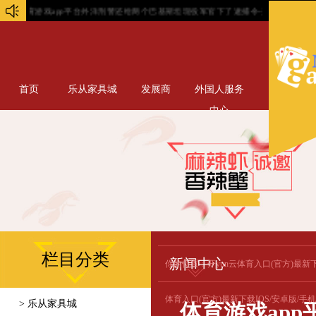
体育游戏app平台外洋刑警还给两个巴基斯坦现役军官下了逮捕令-开yun云体育入口..
首页
乐从家具城
发展商
外国人服务
中心
栏目分类
新闻中心
你的位置：
开yun云体育入口(官方)最新下
体育入口(官方)最新下载IOS/安卓版/手机
> 乐从家具城
体育游戏app