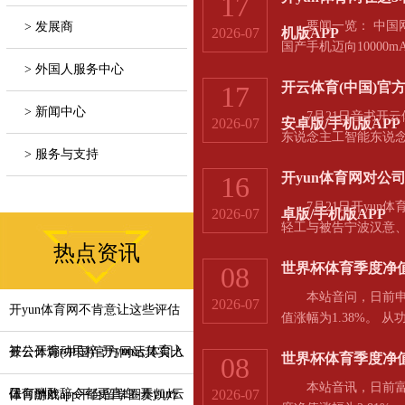
17
要闻一览： 中国网民限
> 发展商
2026-07
机版APP
国产手机迈向10000
小米自研芯片玄戒O2阐
> 外国人服务中心
开云体育(中国)官
17
望前置双录像头 ]artic
会信息中心（CNNIC
> 新闻中心
7月21日音书开云体
2026-07
安卓版/手机版APP
东说念主工智能东说念
> 服务与支持
握住的挖东说念主。 值
开yun体育网对公
16
媒体报说念，iPhone
来的价钱新低，浏览器访谒拍
7月21日开yun
2026-07
卓版/手机版APP
轻工与被告宁波汉意、
热点资讯
次触及诉讼系广州轻
世界杯体育季度净值涨
08
对公司的坐褥计算和当
书》、《附顺利条目的
本站音问，日前申万菱
2026-07
开yun体育网不肯意让这些评估
元的价钱转让给原...
值涨幅为1.38%。 
基金中名次719/23
被公开煽动民粹-开yun云体育入
开云体育(中国)官方网站其实比
世界杯体育季度净值涨
08
为-20.59%，成立以
季度公布的基金畛域为0.
本站音讯，日前富国中
口
任何酬酢辞令都更直白-开yun云
2026-07
体育游戏app平台留学圈奏凯炸